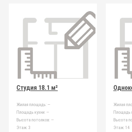
Студия 18.1 м²
Одноко
Жилая площадь:
—
Жилая пл
Площадь кухни:
—
Площадь к
Высота потолков:
—
Высота п
Этаж:
3
Этаж:
14