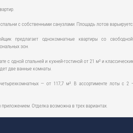
вартир.
 спальни с собственными санузлами. Площадь лотов варьируется
ройщик предлагает однокомнатные квартиры со свободн
ональных зон.
е с одной спальней и кухней-гостиной от 21 м² и классически
удет две ванные комнаты.
четырехкомнатных — от 117,7 м². В ассортименте лоты с 2 
приложением. Отделка возможна в трех вариантах.