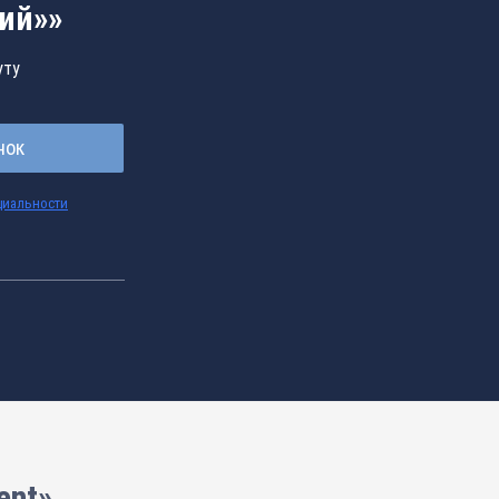
ий»»
уту
нок
циальности
ent»