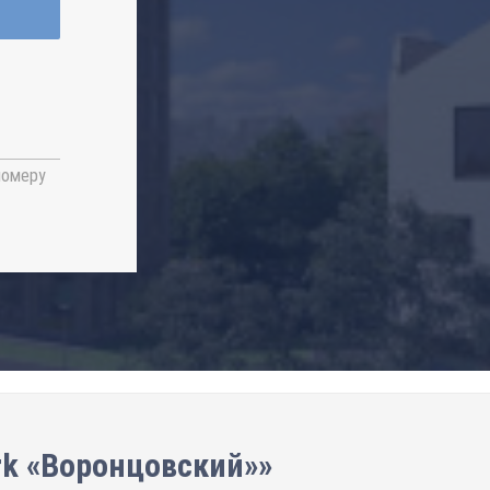
номеру
rk «Воронцовский»»