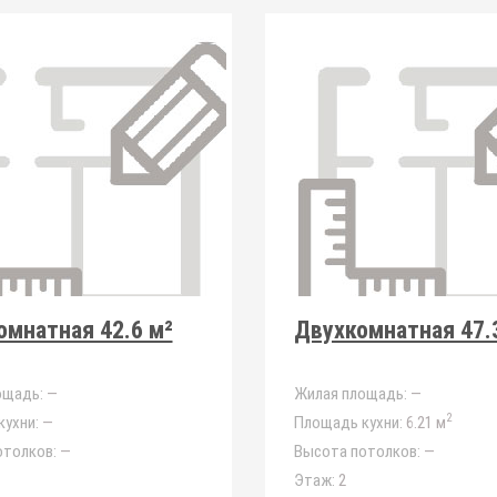
мнатная 42.6 м²
Двухкомнатная 47.
ощадь:
—
Жилая площадь:
—
2
ухни:
—
Площадь кухни:
6.21 м
отолков:
—
Высота потолков:
—
Этаж:
2