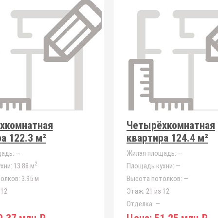
хкомнатная
Четырёхкомнатная
а 122.3 м²
квартира 124.4 м²
адь:
—
Жилая площадь:
—
2
хни:
13.88 м
Площадь кухни:
—
олков:
3.95 м
Высота потолков:
—
 12
Этаж:
21 из 12
Отделка:
—