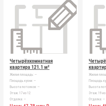
Четырёхкомнатная
Четырё
квартира 121.1 м²
квартир
Жилая площадь:
—
Жилая площ
Площадь кухни:
—
Площадь ку
Высота потолков:
—
Высота пот
Этаж:
17 из 12
Этаж:
19 из
Отделка:
—
Отделка:
—