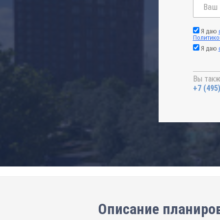
Я даю
Политико
Я даю
Вы такж
+7 (495
Описание планиров