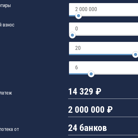
ртиры
й взнос
14 329 ₽
латеж
2 000 000 ₽
24 банков
потека от