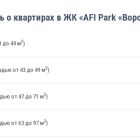
ь о квартирах в ЖК «AFI Park «Во
2
 до 44 м
)
2
дью от 43 до 49 м
)
2
дью от 47 до 71 м
)
2
дью от 63 до 97 м
)