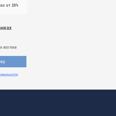
нос от 20%
нках
е ипотеки
еку
нциальности