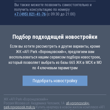
Вы также можете позвонить самостоятельно и
получить консультацию по номеру
+7 (495) 021-41-76
(с 09:30 до 21:00)
Подбор подходящей новостройки
Если вы хотите рассмотреть и другие варианты, кроме
ЖК «AFI Park «Воронцовский»», предлагаем вам
воспользоваться нашим сервисом подбора новостроек,
который позволяет выбрать из базы 665 ЖК в МСК и МО
по 4 ключевым параметрам
Подобрать новостройку
ЖК «AFI Park «Воронцовский»»
Россия
Москва
ул. Академика Челомея, 1А
afi-voroncovskiy-
park.novopoisk.msk.ru
Купить квартиру в новом жилом комплексе «AFI