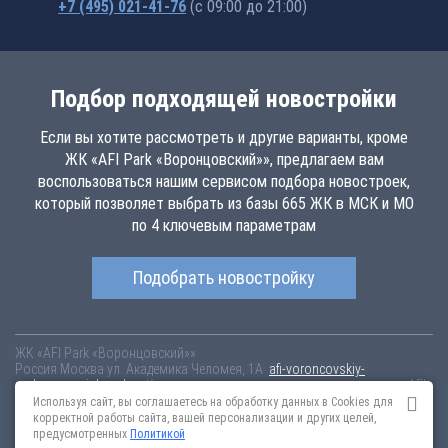
+7 (495) 021-41-76
(с 09:00 до 21:00)
Подбор подходящей новостройки
Если вы хотите рассмотреть и другие варианты, кроме
ЖК «AFI Park «Воронцовский»», предлагаем вам
воспользоваться нашим сервисом подбора новостроек,
который позволяет выбрать из базы 665 ЖК в МСК и МО
по 4 ключевым параметрам
Подобрать новостройку
ЖК «AFI Park «Воронцовский»»
Россия
Москва
ул. Академика Челомея, 1А
afi-voroncovskiy-
park.novopoisk.msk.ru
Купить квартиру в новом жилом комплексе «AFI
Park «Воронцовский»» от «AFI Development» в Обручевском районе.
Используя сайт, вы соглашаетесь на обработку данных в Cookies для
Квартиры различных планировок от 10.42 млн рублей!
корректной работы сайта, вашей персонализации и других целей,
предусмотренных
Политикой