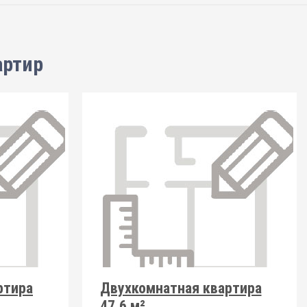
артир
ртира
Двухкомнатная квартира
47.6 м²