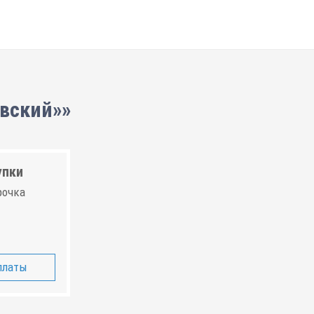
овский»»
упки
рочка
платы