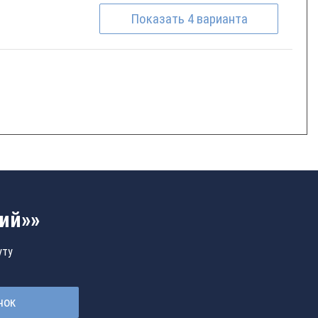
Показать
4
варианта
ий»»
уту
нок