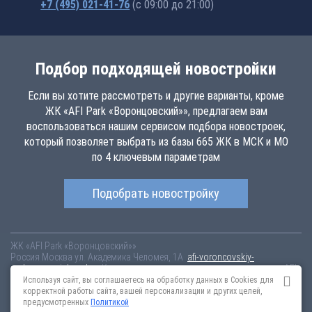
+7 (495) 021-41-76
(с 09:00 до 21:00)
Подбор подходящей новостройки
Если вы хотите рассмотреть и другие варианты, кроме
ЖК «AFI Park «Воронцовский»», предлагаем вам
воспользоваться нашим сервисом подбора новостроек,
который позволяет выбрать из базы 665 ЖК в МСК и МО
по 4 ключевым параметрам
Подобрать новостройку
ЖК «AFI Park «Воронцовский»»
Россия
Москва
ул. Академика Челомея, 1А
afi-voroncovskiy-
park.novopoisk.msk.ru
Купить квартиру в новом жилом комплексе «AFI
Park «Воронцовский»» от «AFI Development» в Обручевском районе.
Используя сайт, вы соглашаетесь на обработку данных в Cookies для
Квартиры различных планировок от 10.42 млн рублей!
корректной работы сайта, вашей персонализации и других целей,
предусмотренных
Политикой