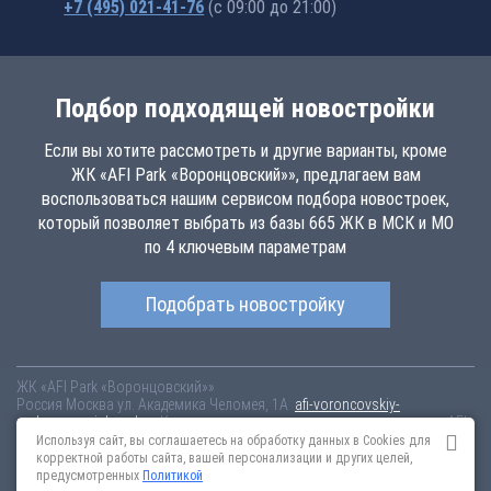
+7 (495) 021-41-76
(с 09:00 до 21:00)
Подбор подходящей новостройки
Если вы хотите рассмотреть и другие варианты, кроме
ЖК «AFI Park «Воронцовский»», предлагаем вам
воспользоваться нашим сервисом подбора новостроек,
который позволяет выбрать из базы 665 ЖК в МСК и МО
по 4 ключевым параметрам
Подобрать новостройку
ЖК «AFI Park «Воронцовский»»
Россия
Москва
ул. Академика Челомея, 1А
afi-voroncovskiy-
park.novopoisk.msk.ru
Купить квартиру в новом жилом комплексе «AFI
Park «Воронцовский»» от «AFI Development» в Обручевском районе.
Используя сайт, вы соглашаетесь на обработку данных в Cookies для
Квартиры различных планировок от 10.42 млн рублей!
корректной работы сайта, вашей персонализации и других целей,
предусмотренных
Политикой