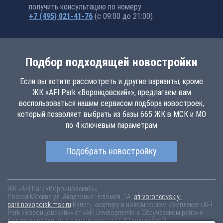
получить консультацию по номеру
+7 (495) 021-41-76
(с 09:00 до 21:00)
Подбор подходящей новостройки
Если вы хотите рассмотреть и другие варианты, кроме
ЖК «AFI Park «Воронцовский»», предлагаем вам
воспользоваться нашим сервисом подбора новостроек,
который позволяет выбрать из базы 665 ЖК в МСК и МО
по 4 ключевым параметрам
Подобрать новостройку
ЖК «AFI Park «Воронцовский»»
Россия
Москва
ул. Академика Челомея, 1А
afi-voroncovskiy-
park.novopoisk.msk.ru
Купить квартиру в новом жилом комплексе «AFI
Park «Воронцовский»» от «AFI Development» в Обручевском районе.
Квартиры различных планировок от 10.42 млн рублей!