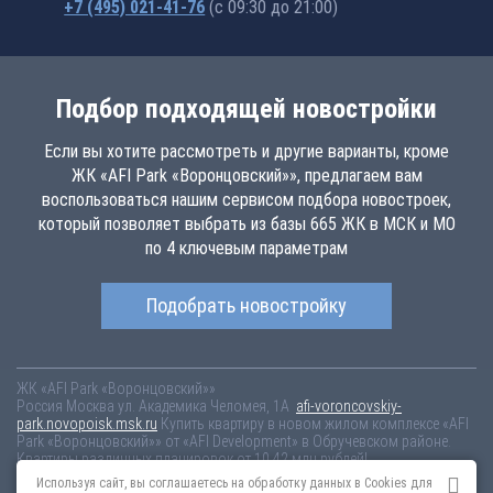
+7 (495) 021-41-76
(с 09:30 до 21:00)
Подбор подходящей новостройки
Если вы хотите рассмотреть и другие варианты, кроме
ЖК «AFI Park «Воронцовский»», предлагаем вам
воспользоваться нашим сервисом подбора новостроек,
который позволяет выбрать из базы 665 ЖК в МСК и МО
по 4 ключевым параметрам
Подобрать новостройку
ЖК «AFI Park «Воронцовский»»
Россия
Москва
ул. Академика Челомея, 1А
afi-voroncovskiy-
park.novopoisk.msk.ru
Купить квартиру в новом жилом комплексе «AFI
Park «Воронцовский»» от «AFI Development» в Обручевском районе.
Квартиры различных планировок от 10.42 млн рублей!
Используя сайт, вы соглашаетесь на обработку данных в Cookies для